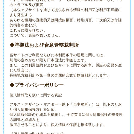
のトラブル及び損害
（本ウェブサイトを通じて提供される情報の利用又は利用不可能に
より発生する、
あらゆる種類の直接的又は間接的損害、特別損害、二次的又は付随
的損害を含むが、
これらに限られない。
について、責任を負いません。
◆準拠法および合意管轄裁判所
当サイトのご利用ならびに本利用条件の運用に関しては、
別段の定めがない限り日本国法に準拠します。
また、この利用規約および当サイトに関する紛争、訴訟の必要を生
じた場合は、
長崎地方裁判所を第一審の専属的合意管轄裁判所とします。
◆プライバシーポリシー
個人情報取り扱いに関する表記
アルス・デザイン・マスター（以下「当事務所」）は、以下のとお
り個人情報保護方針を定め、
個人情報保護の仕組みを構築し、 全従業員に個人情報保護の重要性
の認識と取組みを
徹底させることにより、個人情報の保護を推進致します。