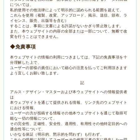
については、
私的使用その他法律によって明示的に認められる範囲を超えて、
これらを使用（複製、改変、アップロード、掲示、送信、頒布、ラ
イセンス、販売、出版等を含む）
することは、事前に文書による許諾がないかぎり禁止致します。
また、本ウェブサイトの内容の全部または一部について、無断で改
変を行うことはできません。
◆免責事項
本ウェブサイトの情報の利用につきましては、下記の免責事項を十
分理解した上で、
ユーザーの皆様の責任において細心の注意を払ってご利用頂きます
よう宜しくお願い致します。
記
アルス・デザイン・マスターおよび本ウェブサイトへの情報提供者
は
本ウェブサイトを通じて提供される情報、リンク先のウェブサイト
における情報、
ユーザーの方が投稿する情報その他本ウェブサイトを通じて取得可
能な一切の情報について、
その完全性、正確性、安全性、適用性、有用性その他特定目的への
適合性等について、
いかなる保証（明示的、黙示的を問わず）も行わず、
これらの情報に起因してユーザーその他第三者の方に発生した一切