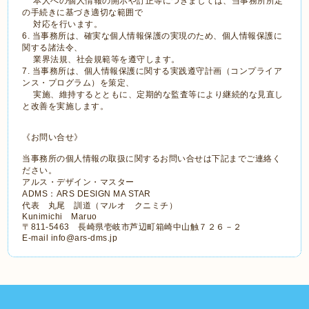
本人への個人情報の開示や訂正等につきましては、当事務所所定
の手続きに基づき適切な範囲で
対応を行います。
6. 当事務所は、確実な個人情報保護の実現のため、個人情報保護に
関する諸法令、
業界法規、社会規範等を遵守します。
7. 当事務所は、個人情報保護に関する実践遵守計画（コンプライア
ンス・プログラム）を策定、
実施、維持するとともに、定期的な監査等により継続的な見直し
と改善を実施します。
《お問い合せ》
当事務所の個人情報の取扱に関するお問い合せは下記までご連絡く
ださい。
アルス・デザイン・マスター
ADMS：ARS DESIGN MA STAR
代表 丸尾 訓道（マルオ クニミチ）
Kunimichi Maruo
〒811-5463 長崎県壱岐市芦辺町箱崎中山触７２６－２
E-mail info@ars-dms.jp