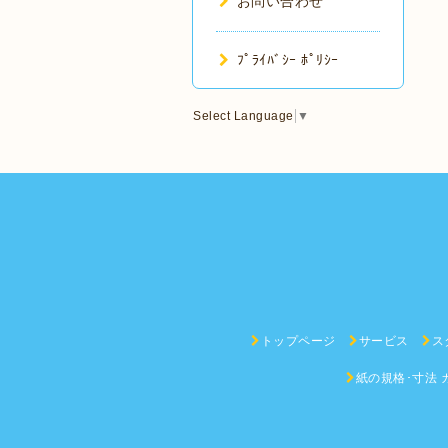
お問い合わせ
ﾌﾟﾗｲﾊﾞｼｰ ﾎﾟﾘｼｰ
Select Language
▼
トップページ
サービス
ス
紙の規格･寸法 