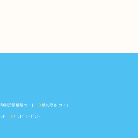
印刷用紙種類ガイド
紙の厚さ ガイド
わせ
ﾌﾟﾗｲﾊﾞｼｰ ﾎﾟﾘｼｰ