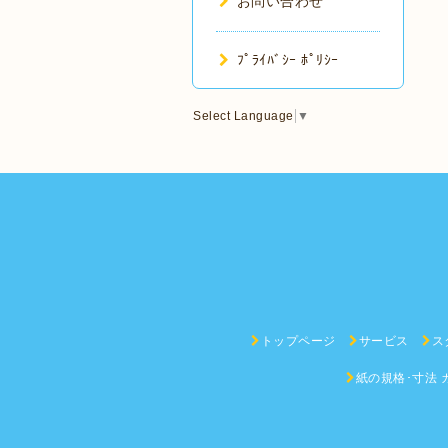
お問い合わせ
ﾌﾟﾗｲﾊﾞｼｰ ﾎﾟﾘｼｰ
Select Language
▼
トップページ
サービス
ス
紙の規格･寸法 