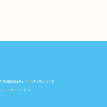
印刷用紙種類ガイド
紙の厚さ ガイド
わせ
ﾌﾟﾗｲﾊﾞｼｰ ﾎﾟﾘｼｰ